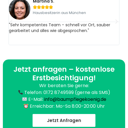
Martina S.





Hausbesitzerin aus München
"Sehr kompetentes Team – schnell vor Ort, sauber
„Vom
gearbeitet und alles wie abgesprochen."
reib
Ber
Emp
Jetzt anfragen – kostenlose
Erstbesichtigung!
Wir beraten Sie gerne:
Telefon: 0172 8749599 (gerne als SMS)
E-Mail:
info@baumpflegekoenig.de
Erreichbar: Mo-Sa 8:00-20:00 Uhr
Jetzt Anfragen