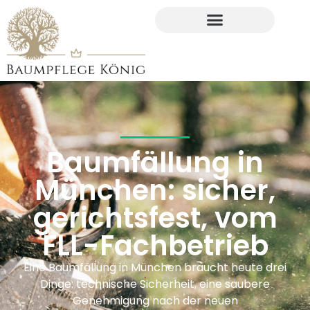
Baumfällung in
München: sicher,
gerichtsfest, vom
FLL-Fachbetrieb
Eine Baumfällung in München braucht heute drei
Dinge: technische Sicherheit, eine saubere
Genehmigung nach der neuen