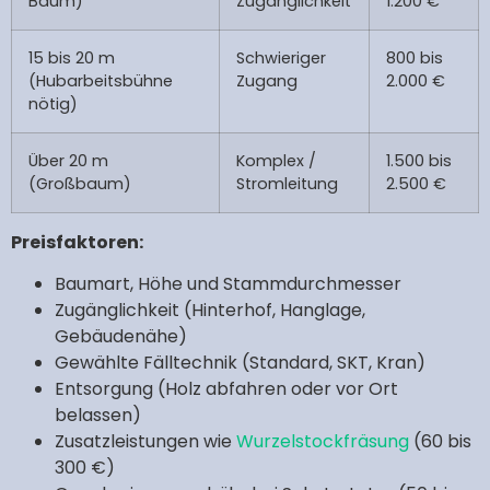
Baum)
Zugänglichkeit
1.200 €
15 bis 20 m
Schwieriger
800 bis
(Hubarbeitsbühne
Zugang
2.000 €
nötig)
Über 20 m
Komplex /
1.500 bis
(Großbaum)
Stromleitung
2.500 €
Preisfaktoren:
Baumart, Höhe und Stammdurchmesser
Zugänglichkeit (Hinterhof, Hanglage,
Gebäudenähe)
Gewählte Fälltechnik (Standard, SKT, Kran)
Entsorgung (Holz abfahren oder vor Ort
belassen)
Zusatzleistungen wie
Wurzelstockfräsung
(60 bis
300 €)