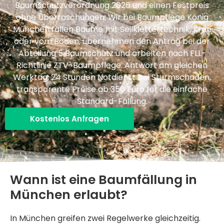
Baumschutzverordnung 2026 und einen Festpreis
ohne Überraschungen. Wir bei Baumpflege König
München fällen Bäume mit Seilklettertechnik, Kran
oder vom Boden, übernehmen den Antrag bei der
Abteilung 5 Baumschutz und arbeiten nach FLL-
Richtlinie ZTV-Baumpflege. Antwort am gleichen
Werktag, 24 Stunden Notdienst bei Sturmschaden,
transparente Preise ab 350 Euro für die einfache
Standard-Fällung.
Kostenlos Anfragen
Wann ist eine Baumfällung in
München erlaubt?
In München greifen zwei Regelwerke gleichzeitig.